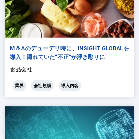
M＆Aのデューデリ時に、INSIGHT GLOBALを
導入！隠れていた“不正”が浮き彫りに
食品会社
業界
会社規模
導入内容